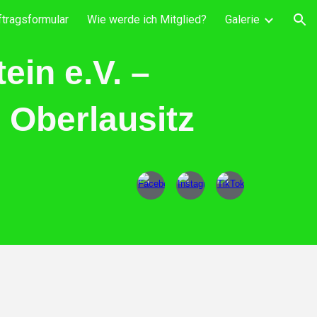
ftragsformular
Wie werde ich Mitglied?
Galerie
ion
in e.V. –
r Oberlausitz